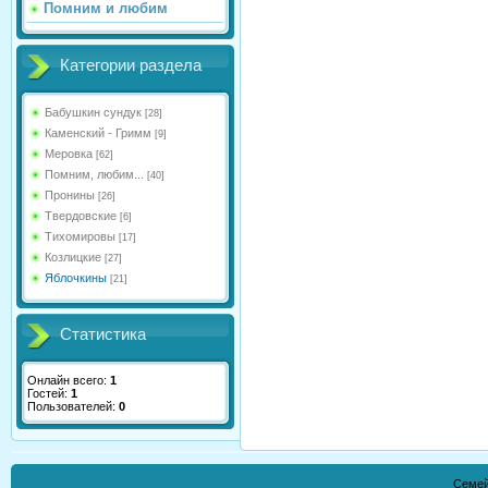
Помним и любим
Категории раздела
Бабушкин сундук
[28]
Каменский - Гримм
[9]
Меровка
[62]
Помним, любим...
[40]
Пронины
[26]
Твердовские
[6]
Тихомировы
[17]
Козлицкие
[27]
Яблочкины
[21]
Статистика
Онлайн всего:
1
Гостей:
1
Пользователей:
0
Семей