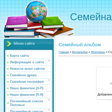
Семейна
Меню сайта
Семейный альбом
Главная
»
Фотоальбом
»
Яблочкины
»
Ст
Карта сайта
Информация о сайте
Новости моих сайтов
Семейное древо
Семейная география
В р
Наши фамилии (А-П)
Наши фамилии (П-Я)
Добавлен
Посемейный список
Поповых
Посемейный список