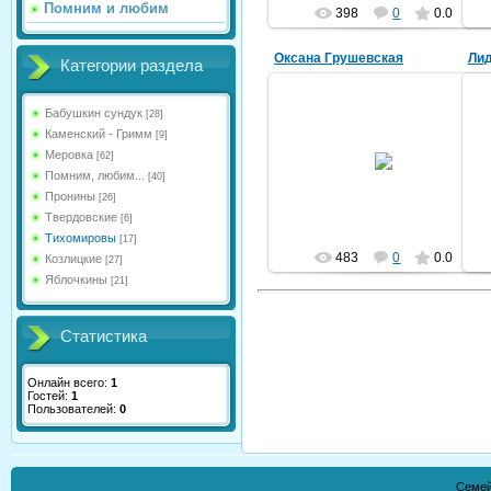
Помним и любим
398
0
0.0
Оксана Грушевская
Лид
Категории раздела
Бабушкин сундук
[28]
Каменский - Гримм
[9]
15.04.2016
Меровка
[62]
Помним, любим...
[40]
irina196107
Пронины
[26]
Твердовские
[6]
Тихомировы
[17]
483
0
0.0
Козлицкие
[27]
Яблочкины
[21]
Статистика
Онлайн всего:
1
Гостей:
1
Пользователей:
0
Семей