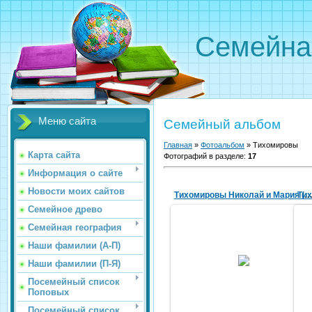
Семейна
Меню сайта
Семейный альбом
Главная
»
Фотоальбом
»
Тихомировы
Карта сайта
Фотографий в разделе
:
17
Информация о сайте
Новости моих сайтов
Тих
Тихомировы Николай и Мария (спра
Семейное древо
Семейная география
Наши фамилии (А-П)
15.04.2016
Наши фамилии (П-Я)
irina196107
Посемейный список
Поповых
Посемейный список