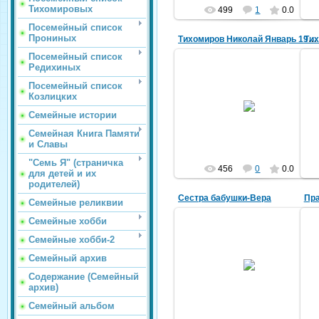
Тихомировых
499
1
0.0
Посемейный список
Прониных
Тих
Тихомиров Николай Январь 1944 г. (справа)
Посемейный список
Редихиных
Посемейный список
Козлицких
15.04.2016
Семейные истории
irina196107
Семейная Книга Памяти
и Славы
"Семь Я" (страничка
456
0
0.0
для детей и их
родителей)
Сестра бабушки-Вера
Пр
Семейные реликвии
Семейные хобби
Семейные хобби-2
15.04.2016
Семейный архив
Содержание (Семейный
irina196107
архив)
Семейный альбом