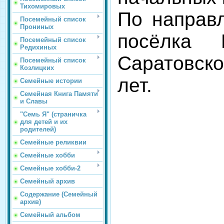
Тихомировых
По направ
Посемейный список
Прониных
посёлка 
Посемейный список
Редихиных
Саратовско
Посемейный список
Козлицких
лет.
Семейные истории
Семейная Книга Памяти
и Славы
"Семь Я" (страничка
для детей и их
родителей)
Семейные реликвии
Семейные хобби
Семейные хобби-2
Семейный архив
Содержание (Семейный
архив)
Семейный альбом