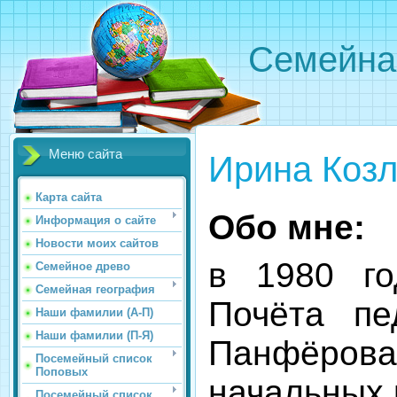
Семейна
Меню сайта
Ирина Коз
Карта сайта
Обо мне:
Информация о сайте
Новости моих сайтов
в 1980 го
Семейное древо
Семейная география
Почёта пе
Наши фамилии (А-П)
Наши фамилии (П-Я)
Панфёров
Посемейный список
Поповых
начальных 
Посемейный список