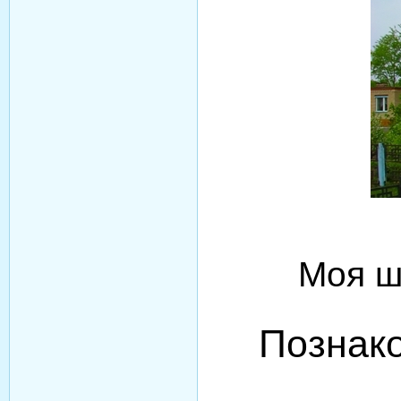
Моя ш
Познак