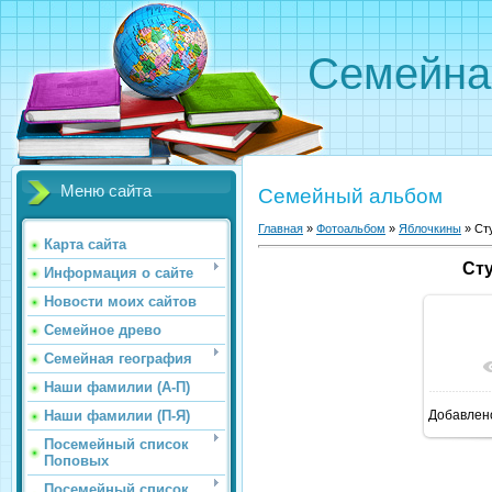
Семейна
Меню сайта
Семейный альбом
Главная
»
Фотоальбом
»
Яблочкины
»
Ст
Карта сайта
Ст
Информация о сайте
Новости моих сайтов
Семейное древо
Семейная география
В р
Наши фамилии (А-П)
Наши фамилии (П-Я)
Добавлен
Посемейный список
Поповых
Посемейный список