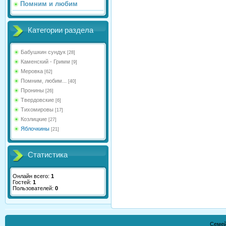
Помним и любим
Категории раздела
Бабушкин сундук
[28]
Каменский - Гримм
[9]
Меровка
[62]
Помним, любим...
[40]
Пронины
[26]
Твердовские
[6]
Тихомировы
[17]
Козлицкие
[27]
Яблочкины
[21]
Статистика
Онлайн всего:
1
Гостей:
1
Пользователей:
0
Семей