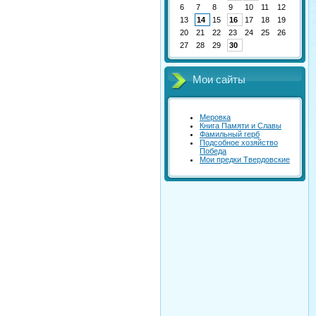
6
7
8
9
10
11
12
13
14
15
16
17
18
19
20
21
22
23
24
25
26
27
28
29
30
Мои сайты
Меровка
Книга Памяти и Славы
Фамильный герб
Подсобное хозяйство
Победа
Мои предки Твердовские