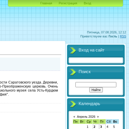
Главная
Регистрация
Вход
Пятница, 07.08.2026, 12:12
Приветствуем вас
Гость
|
RSS
Вход на сайт
Поиск
сти Саратовского уезда. Деревни,
со-Преображенскую церковь. Очень
школьного музея села Усть-Курдюм
фия".
Календарь
«
Апрель 2026
»
Пн
Вт
Ср
Чт
Пт
Сб
Вс
1
2
3
4
5