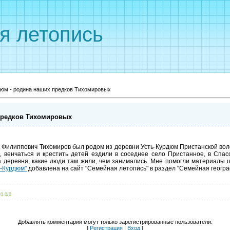
я летопись
дюм - родина наших предков Тихомировых
предков Тихомировых
 Филиппович Тихомиров был родом из деревни Усть-Курдюм Пристанской воло
, венчаться и крестить детей ездили в соседнее село Пристанное, в Спа
за деревня, какие люди там жили, чем занимались. Мне помогли материалы 
ь-Курдюм"
добавлена на сайт "Семейная летопись" в раздел "Семейная геогра
0.0
/
0
Добавлять комментарии могут только зарегистрированные пользователи.
[
Регистрация
|
Вход
]