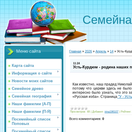
Семейна
Меню сайта
Главная
»
2026
»
Апрель
»
14
»
Усть-Кур
11:24
Карта сайта
Усть-Курдюм - родина наших 
Информация о сайте
Новости моих сайтов
Как известно, наш прадед Николай
Семейное древо
потому что церкви здесь не было
интересно было узнать, что это 
Семейная география
«Русская изба». Страница
"У - Уст
Наши фамилии (А-П)
Наши фамилии (П-Я)
Просмотров
:
48
|
Добавил
:
irina196107
|
Рейтинг
:
Посемейный список
Всего комментариев
:
0
Поповых
Посемейный список