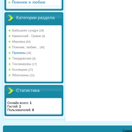
Помним и любим
Категории раздела
Бабушкин сундук
[28]
Каменский - Гримм
[9]
Меровка
[62]
Помним, любим...
[40]
Пронины
[26]
Твердовские
[6]
Тихомировы
[17]
Козлицкие
[27]
Яблочкины
[21]
Статистика
Онлайн всего:
1
Гостей:
1
Пользователей:
0
Семей