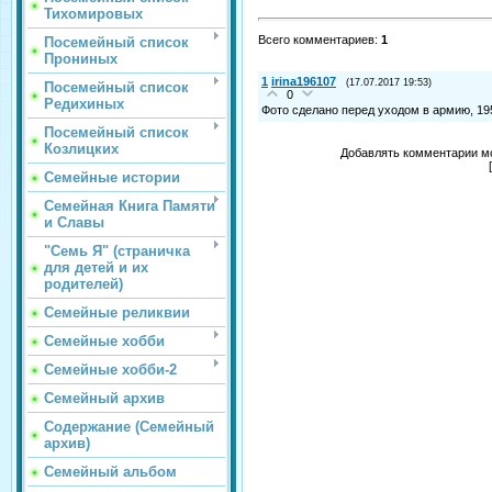
Тихомировых
Всего комментариев
:
1
Посемейный список
Прониных
1
irina196107
(17.07.2017 19:53)
Посемейный список
0
Редихиных
Фото сделано перед уходом в армию, 19
Посемейный список
Козлицких
Добавлять комментарии мо
Семейные истории
Семейная Книга Памяти
и Славы
"Семь Я" (страничка
для детей и их
родителей)
Семейные реликвии
Семейные хобби
Семейные хобби-2
Семейный архив
Содержание (Семейный
архив)
Семейный альбом