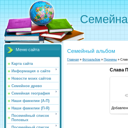
Семейна
Меню сайта
Семейный альбом
Главная
»
Фотоальбом
»
Пронины
»
Слав
Карта сайта
Слава 
Информация о сайте
Новости моих сайтов
Семейное древо
Семейная география
Наши фамилии (А-П)
Наши фамилии (П-Я)
Добавлен
Посемейный список
Поповых
Посемейный список