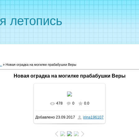
я летопись
..
»
Новая оградка на могилке прабабушки Веры
Новая оградка на могилке прабабушки Веры
478
0
0.0
В реальном размере
700x1244
/
Добавлено
23.09.2017
irina196107
484.8Kb