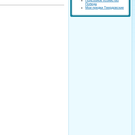
Подсобное хозяйство
Победа
Мои предки Твердовские