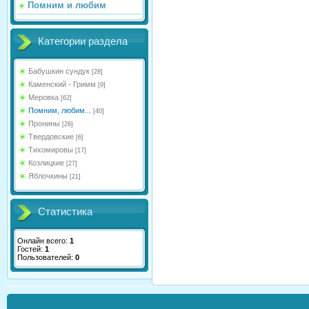
Помним и любим
Категории раздела
Бабушкин сундук
[28]
Каменский - Гримм
[9]
Меровка
[62]
Помним, любим...
[40]
Пронины
[26]
Твердовские
[6]
Тихомировы
[17]
Козлицкие
[27]
Яблочкины
[21]
Статистика
Онлайн всего:
1
Гостей:
1
Пользователей:
0