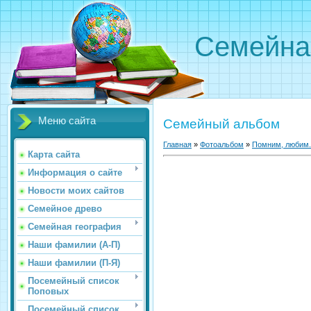
Семейна
Меню сайта
Семейный альбом
Главная
»
Фотоальбом
»
Помним, любим.
Карта сайта
Информация о сайте
Новости моих сайтов
Семейное древо
Семейная география
Наши фамилии (А-П)
Наши фамилии (П-Я)
Посемейный список
Поповых
Посемейный список