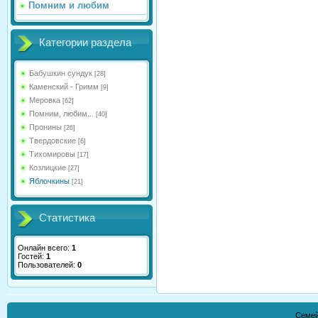
Помним и любим
Категории раздела
Бабушкин сундук
[28]
Каменский - Гримм
[9]
Меровка
[62]
Помним, любим...
[40]
Пронины
[26]
Твердовские
[6]
Тихомировы
[17]
Козлицкие
[27]
Яблочкины
[21]
Статистика
Онлайн всего:
1
Гостей:
1
Пользователей:
0
Семей