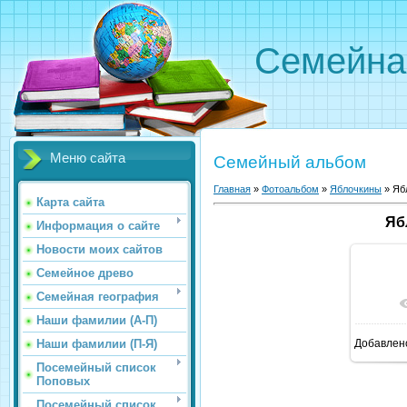
Семейна
Меню сайта
Семейный альбом
Главная
»
Фотоальбом
»
Яблочкины
»
Яб
Карта сайта
Яб
Информация о сайте
Новости моих сайтов
Семейное древо
Семейная география
В 
Наши фамилии (А-П)
Наши фамилии (П-Я)
Добавлен
Посемейный список
Поповых
Посемейный список