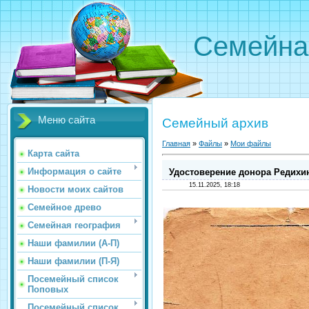
Семейна
Меню сайта
Семейный архив
Главная
»
Файлы
»
Мои файлы
Карта сайта
Информация о сайте
Удостоверение донора Редих
15.11.2025, 18:18
Новости моих сайтов
Семейное древо
Семейная география
Наши фамилии (А-П)
Наши фамилии (П-Я)
Посемейный список
Поповых
Посемейный список