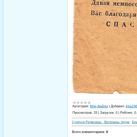
Категория
:
Мои файлы
|
Добавил
:
irina19
Просмотров
:
33
|
Загрузок
:
0
|
Рейтинг
:
0
Супруги Редихины - Ветераны труда
Бл
Всего комментариев
:
0