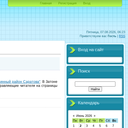
Главная
Регистрация
Вход
Пятница, 07.08.2026, 06:23
Приветствуем вас
Гость
|
RSS
Вход на сайт
Поиск
аринный район Саратова"
. В Затоне
аправляющие читателя на страницы
Календарь
«
Июнь 2026
»
Пн
Вт
Ср
Чт
Пт
Сб
Вс
1
2
3
4
5
6
7