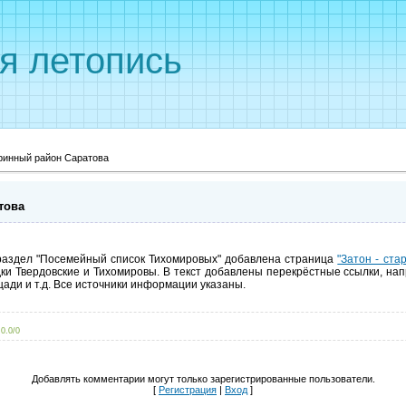
я летопись
аринный район Саратова
това
раздел "Посемейный список Тихомировых" добавлена страница
"Затон - ст
едки Твердовские и Тихомировы. В текст добавлены перекрёстные ссылки, н
ади и т.д. Все источники информации указаны.
0.0
/
0
Добавлять комментарии могут только зарегистрированные пользователи.
[
Регистрация
|
Вход
]