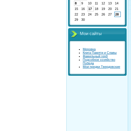
8
9
10
11
12
13
14
15
16
17
18
19
20
21
22
23
24
25
26
27
28
29
30
Мои сайты
Меровка
Книга Памяти и Славы
Фамильный герб
Подсобное хозяйство
Победа
Мои предки Твердовские