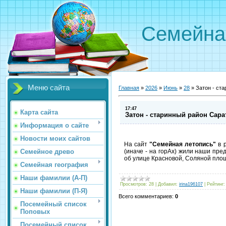
Семейна
Меню сайта
Главная
»
2026
»
Июнь
»
28
»
Затон - ст
17:47
Карта сайта
Затон - старинный район Сара
Информация о сайте
Новости моих сайтов
На сайт
"Семейная летопись"
в 
Семейное древо
(иначе - на горАх) жили наши пр
об улице Красновой, Соляной площ
Семейная география
Наши фамилии (А-П)
Просмотров
:
28
|
Добавил
:
irina196107
|
Рейтинг
:
Наши фамилии (П-Я)
Всего комментариев
:
0
Посемейный список
Поповых
Посемейный список