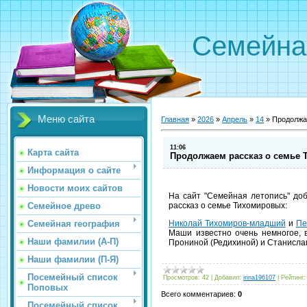
Семейна
Меню сайта
Главная
»
2026
»
Апрель
»
14
»
Продолжа
11:06
Карта сайта
Продолжаем рассказ о семье
Информация о сайте
Новости моих сайтов
На сайт "Семейная летопись" до
Семейное древо
рассказ о семье Тихомировых:
Семейная география
Николай Тихомиров-младший
и
Пе
Маши известно очень немногое, 
Наши фамилии (А-П)
Прониной (Редихиной) и Станисла
Наши фамилии (П-Я)
Посемейный список
Просмотров
:
42
|
Добавил
:
irina196107
|
Рейтинг
:
Поповых
Всего комментариев
:
0
Посемейный список